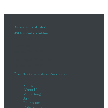
Kaiserreich Str. 4-6
83088 Kiefersfelden
Camel Active
Mo-Sa: 10-18 Uhr
Lindt, Cecil/Street One
Mo-Sa: 10-19 Uhr
Über 100 kostenlose Parkplätze
Stores
About Us
Vermietung
Jobs
Impressum
Datenschutz